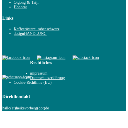
Qigong & Taiji
Honorar
Links
Kaffeerösterei rabenschwarz
designHANDLUNG
Rechtliches
impressum
Datenschutzerklärung
Cookie-Richtlinie (EU)
Direktkontakt
hallo(at)heikevorberg(dot)de
© 2020 by Heike Vorberg
Powered by
Fitness Freak WordPress Theme