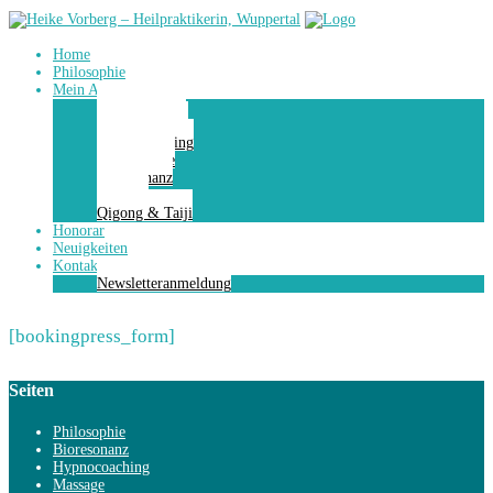
Home
Philosophie
Mein Angebot
Energiestation
Räum dich auf
Hypnocoaching
Kinesiologie
Bioresonanz
Massage
Qigong & Taiji
Honorar
Neuigkeiten
Kontakt
Newsletteranmeldung
[bookingpress_form]
Seiten
Philosophie
Bioresonanz
Hypnocoaching
Massage