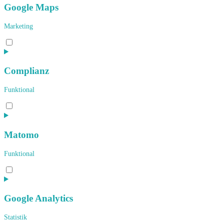
google-
Google Maps
fonts
Marketing
Consent
to
service
google-
Complianz
maps
Funktional
Consent
to
service
complianz
Matomo
Funktional
Consent
to
service
matomo
Google Analytics
Statistik