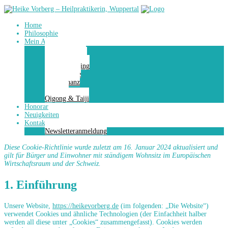
Home
Philosophie
Mein Angebot
Energiestation
Räum dich auf
Hypnocoaching
Kinesiologie
Bioresonanz
Massage
Qigong & Taiji
Honorar
Neuigkeiten
Kontakt
Newsletteranmeldung
Diese Cookie-Richtlinie wurde zuletzt am 16. Januar 2024 aktualisiert und
gilt für Bürger und Einwohner mit ständigem Wohnsitz im Europäischen
Wirtschaftsraum und der Schweiz.
1. Einführung
Unsere Website,
https://heikevorberg.de
(im folgenden: „Die Website“)
verwendet Cookies und ähnliche Technologien (der Einfachheit halber
werden all diese unter „Cookies“ zusammengefasst). Cookies werden