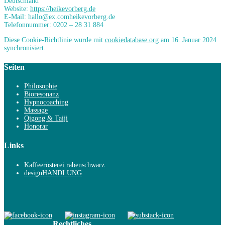
Deutschland
Website:
https://heikevorberg.de
E-Mail:
hallo@
ex.com
heikevorberg.de
Telefonnummer: 0202 – 28 31 884
Diese Cookie-Richtlinie wurde mit
cookiedatabase.org
am 16. Januar 2024
synchronisiert.
Seiten
Philosophie
Bioresonanz
Hypnocoaching
Massage
Qigong & Taiji
Honorar
Links
Kaffeerösterei rabenschwarz
designHANDLUNG
Rechtliches