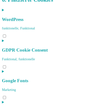
WordPress
funktionelle, Funktional
Consent
to
service
wordpress
GDPR Cookie Consent
Funktional, funktionelle
Consent
to
service
gdpr-
Google Fonts
cookie-
consent
Marketing
Consent
to
service