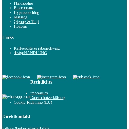
Philosophie
Bioresonanz
Hypnocoaching
Massage
Qigong & Taiji
Honorar
Links
Kaffeerösterei rabenschwarz
designHANDLUNG
Rechtliches
impressum
Datenschutzerklärung
Cookie-Richtlinie (EU)
Direktkontakt
hallo(at)heikevorberg(dot)de