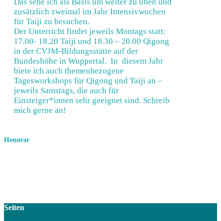
Das sehe ich als Basis um weiter zu üben und
zusätzlich zweimal im Jahr Intensivwochen
für Taiji zu besuchen.
Der Unterricht findet jeweils Montags statt:
17.00- 18.20 Taiji und 18.30 – 20.00 Qigong
in der CVJM-Bildungsstätte auf der
Bundeshöhe in Wuppertal. In diesem Jahr
biete ich auch themenbezogene
Tagesworkshops für Qigong und Taiji an –
jeweils Samstags, die auch für
Einsteiger*innen sehr geeignet sind. Schreib
mich gerne an!
Honorar
Qigong:
50,00 € – pro Monat
Qigong:
Für eine Anfrage bitte klicken.
Seiten