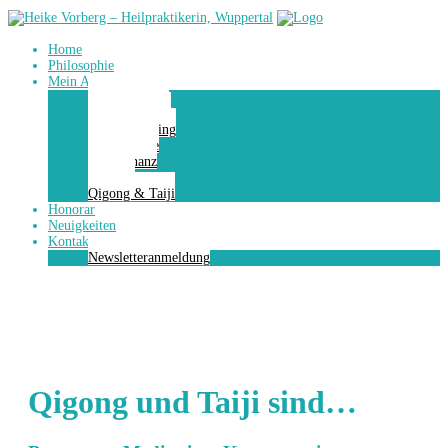
Home
Philosophie
Mein Angebot
Energiestation
Räum dich auf
Hypnocoaching
Kinesiologie
Bioresonanz
Massage
Qigong & Taiji
Honorar
Neuigkeiten
Kontakt
Newsletteranmeldung
Qigong und Taiji sind…