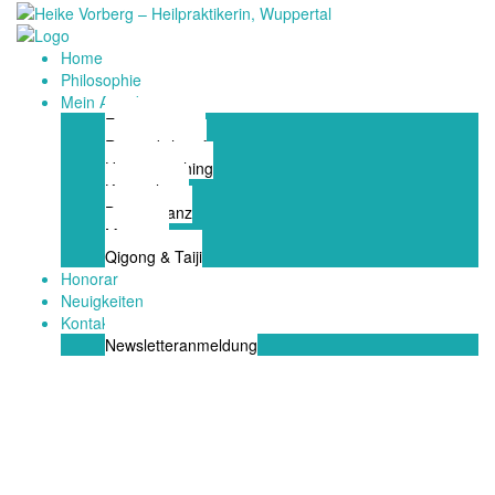
Home
Philosophie
Mein Angebot
Energiestation
Räum dich auf
Hypnocoaching
Kinesiologie
Bioresonanz
Massage
Qigong & Taiji
Honorar
Neuigkeiten
Kontakt
Newsletteranmeldung